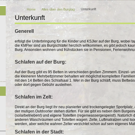
Unterkunft
Home
Alles über den Burgtag
Unterkunft
Generell
erfolgt die Unterbringung für die Kinder und KSJler auf der Burg, wobei t
die KMFler sind als Burgschläfer herzlich willkommen, es gibt jedoch ka
Burg. Ansonsten wohnen und frühstücken sie in Pensionen, Ferienwohnung
Schlafen auf der Burg:
Auf der Burg gibt es 95 Betten in verschieden großen Zimmern. Einzel- un
die kleineren Mehrbettzimmer behalten wir möglichst kompletten Familien 
mit den 14 Betten des Schlafsaal 1. Wer in der Burg schläft, muss Bettwä
oder dort gegen Gebühr ausleihen.
Schlafen im Zelt:
Direkt an der Burg liegt ihr neu planierter und trockengelegter Sportplat
der mutigen Outdoorler stehen dürfen. Für sie gibt es neben dem Burge
(solarbetrieben!) und eigene Toiletten (regenwassergespeist!). Natürlich 
anderen Waschräumen und Toiletten wagen. Zelte, Luftmatratzen und Iso
werden, aber welche wahren Zelter verzichtet schon auf sein eigenes Mate
Schlafen in der Stadt: