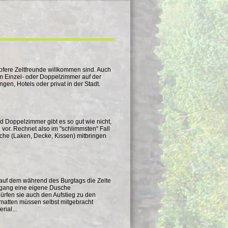
apfere Zeltfreunde willkommen sind. Auch
um Einzel- oder Doppelzimmer auf der
en, Hotels oder privat in der Stadt.
d Doppelzimmer gibt es so gut wie nicht,
vor. Rechnet also im "schlimmsten" Fall
sche (Laken, Decke, Kissen) mitbringen
z, auf dem während des Burgtags die Zelte
ingang eine eigene Dusche
dürfen sie auch den Aufstieg zu den
matten müssen selbst mitgebracht
rial...